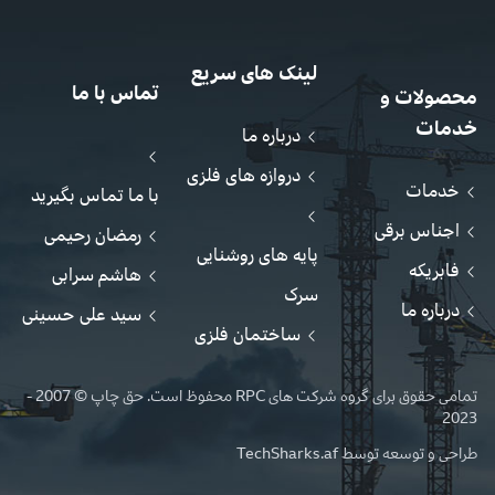
لینک های سریع
تماس با ما
محصولات و
خدمات
درباره ما
دروازه های فلزی
خدمات
با ما تماس بگیرید
اجناس برقی
رمضان رحیمی
پایه های روشنایی
فابریکه
هاشم سرابی
سرک
درباره ما
سید علی حسینی
ساختمان فلزی
تمامی حقوق برای گروه شرکت های RPC محفوظ است. حق چاپ © 2007 -
2023
طراحی و توسعه توسط
TechSharks.af